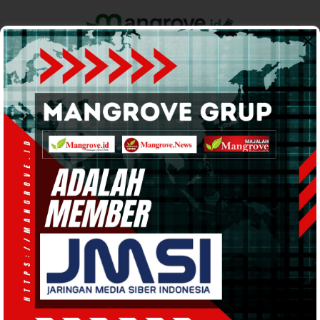
Home
Pemerintahan
Ekonomi & Bisnis
Info Tanah Papua
Support by
PEMERINTAHAN
· 7 Mar 2024
19:38
WIB
·
kurang dari 1 menit
Bapenda Teluk Bintuni Optimis Capai
Target PAD Tahun 2024