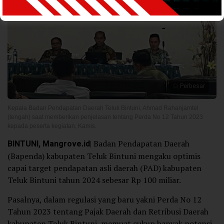
Perbesar
Kepala Badan Pendapatan Daerah Teluk Bintuni, Ahmad Rahanjamtel
(tengah) saat memberikan penjelasan tentang Perda No 12 Tahun 2023
kepada peserta kegiatan, Kamis.
BINTUNI, Mangrove.id
| Badan Pendapatan Daerah
(Bapenda) kabupaten Teluk Bintuni mengaku optimis
capai target pendapatan asli daerah (PAD) kabupaten
Teluk Bintuni tahun 2024 sebesar Rp 100 miliar.
Pasalnya, dalam regulasi yang baru yakni Perda No 12
Tahun 2023 tentang Pajak Daerah dan Retribusi Daerah
kabupaten Teluk Bintuni, memuat cukup banyak potensi