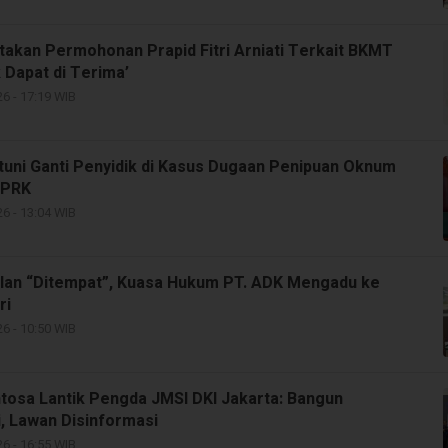
takan Permohonan Prapid Fitri Arniati Terkait BKMT
 Dapat di Terima’
6 - 17:19 WIB
tuni Ganti Penyidik di Kasus Dugaan Penipuan Oknum
DPRK
6 - 13:04 WIB
lan “Ditempat”, Kuasa Hukum PT. ADK Mengadu ke
ri
6 - 10:50 WIB
tosa Lantik Pengda JMSI DKI Jakarta: Bangun
, Lawan Disinformasi
6 - 16:55 WIB