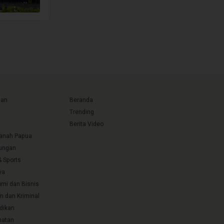
uan
Beranda
Trending
Berita Video
Tanah Papua
ungan
& Sports
ya
mi dan Bisnis
 dan Kriminal
dikan
hatan