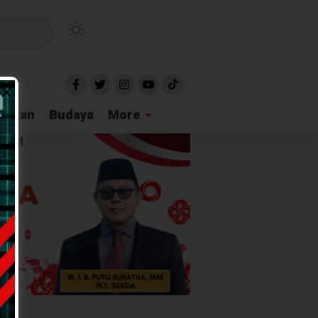
idikan
Budaya
More