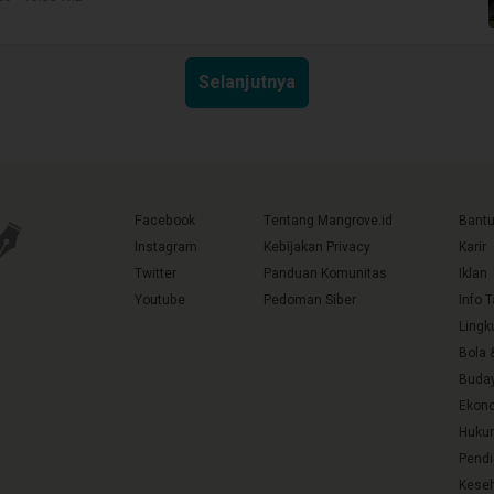
Selanjutnya
Facebook
Tentang Mangrove.id
Bant
Instagram
Kebijakan Privacy
Karir
Twitter
Panduan Komunitas
Iklan
Youtube
Pedoman Siber
Info 
Lingk
Bola 
Buda
Ekono
Hukum
Pendi
Kese