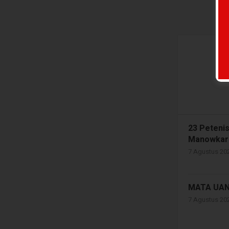
23 Peteni
Manowkari
7 Agustus 202
MATA UAN
7 Agustus 202