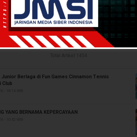
Mangrove.id
Penulis
Total Artikel 1454
s Junior Berlaga di Fun Games Cinnamon Tennis
 Club
6 - 18:14 WIB
G YANG BERNAMA KEPERCAYAAN
6 - 10:42 WIB