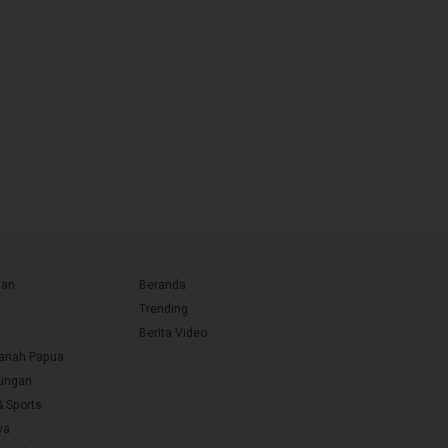
uan
Beranda
Trending
Berita Video
Tanah Papua
ungan
& Sports
ya