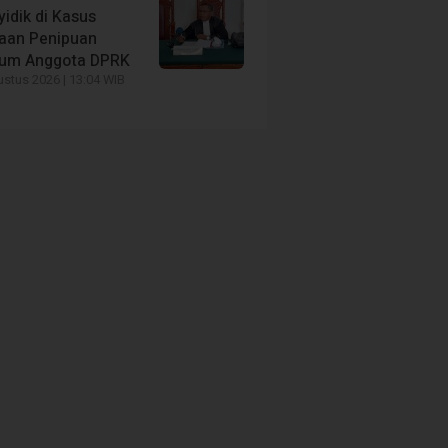
idik di Kasus
aan Penipuan
um Anggota DPRK
EADLINE
HEADLINE
stus 2026 | 13:04 WIB
MATA UANG YANG
Bangkitkan Ekonomi Warg
BERNAMA
Bupati Anisto Perintahkan
KEPERCAYAAN
Penutupan Mess BP Tangg
9 jam yang lalu
22 jam yang lalu