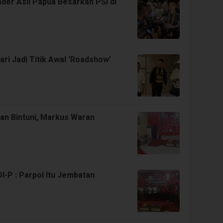
er Asli Papua Besarkan PSI di
i Jadi Titik Awal ‘Roadshow’
an Bintuni, Markus Waran
I-P : Parpol Itu Jembatan