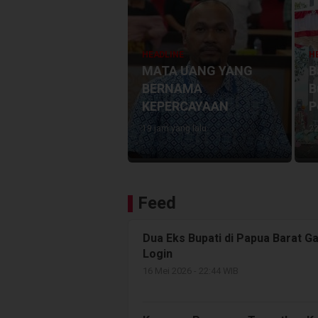
HEADLINE
Warga Babo,
Yohannes Akwan Minta A
ahkan
dan Rekonstruksi 3D Ung
Tangguh
Kematian Yanto Idorway
3 hari yang lalu
Feed
Dua Eks Bupati di Papua Barat 
Login
16 Mei 2026 - 22:44 WIB