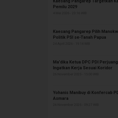
Kaesang Pangarep Targetkan Kad
Pemilu 2029
4 Mei 2026 - 23:16 WIB
Kaesang Pangarep Pilih Manokwar
Politik PSI se-Tanah Papua
24 April 2026 - 19:14 WIB
Ma’dika Ketua DPC PDI Perjuang
Ingatkan Kerja Sesuai Koridor
26 November 2025 - 15:00 WIB
Yohanis Manibuy di Konfercab PD
Asmara
26 November 2025 - 09:27 WIB