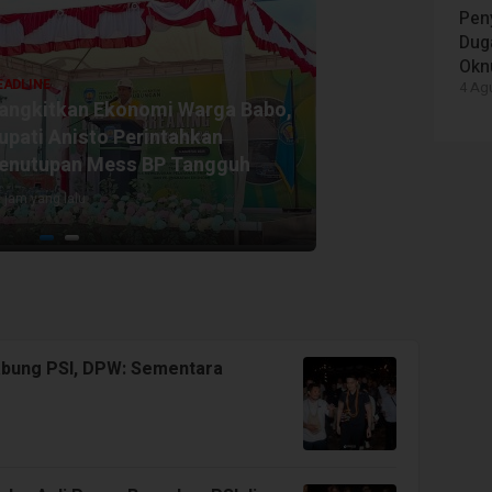
Peny
Dug
HEADLINE
Okn
Latihan Perdana di Kantor
H
4 Agu
utopsi
Gubernur, Tim Pelatih Optimis
kap
Paskibraka Akan Tampil
Sempurna
3 hari yang lalu
1
Gabung PSI, DPW: Sementara