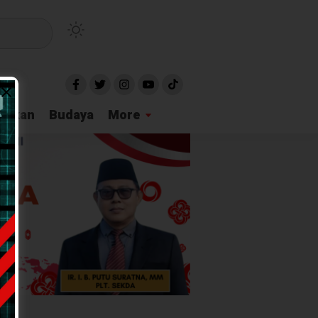
idikan
Budaya
More