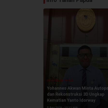
Info Tanah Papua
INFO TANAH PAPUA
Yohannes Akwan Minta Autops
dan Rekonstruksi 3D Ungkap
Kematian Yanto Idorway
5 Agu 2026 - 10:13 WIB