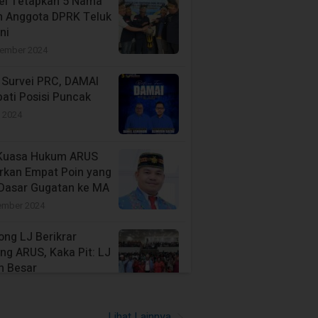
el Tetapkan 5 Nama
n Anggota DPRK Teluk
ni
tember 2024
l Survei PRC, DAMAI
ati Posisi Puncak
i 2024
Kuasa Hukum ARUS
rkan Empat Poin yang
 Dasar Gugatan ke MA
ember 2024
ong LJ Berikrar
ng ARUS, Kaka Pit: LJ
h Besar
vember 2024
s Kasihiw Tidak
Lihat Lainnya