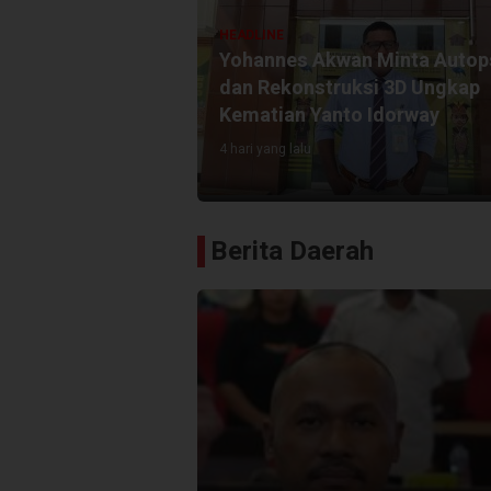
HEADLINE
a Babo,
Yohannes Akwan Minta Autop
n
dan Rekonstruksi 3D Ungkap
guh
Kematian Yanto Idorway
4 hari yang lalu
Berita Daerah