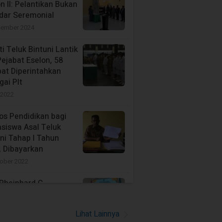
n II: Pelantikan Bukan
dar Seremonial
sember 2024
i Teluk Bintuni Lantik
ejabat Eselon, 58
bat Diperintahkan
ai Plt
 2022
os Pendidikan bagi
siswa Asal Teluk
ni Tahap I Tahun
, Dibayarkan
ober 2022
Rheinhard C.
agasi Laksanakan
s Kepala
Lihat Lainnya
elitbangda Teluk