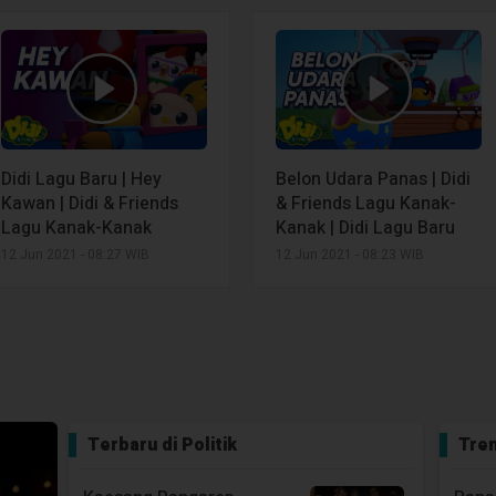
Bintu
30 Jul 2026 - 08:45 WIB
26 Se
Bahas Pengungsi Asal
Pemd
Moskona, Gubernur Ratas
Klari
dengan Komnas HAM
Kete
27 Jul 2026 - 15:31 WIB
Maha
Didi Lagu Baru | Hey
Belon Udara Panas | Didi
20 Se
Kawan | Didi & Friends
& Friends Lagu Kanak-
Lagu Kanak-Kanak
Kanak | Didi Lagu Baru
12 Jun 2021 - 08:27 WIB
12 Jun 2021 - 08:23 WIB
Terbaru di
Politik
Tren