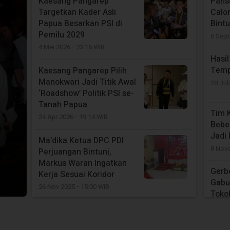
Kaesang Pangarep
Pans
Targetkan Kader Asli
Calo
Papua Besarkan PSI di
Bintu
Pemilu 2029
6 Sep
4 Mei 2026 - 23:16 WIB
Hasi
Temp
Kaesang Pangarep Pilih
Manokwari Jadi Titik Awal
28 Jul
‘Roadshow’ Politik PSI se-
Tanah Papua
Tim 
24 Apr 2026 - 19:14 WIB
Bebe
Jadi
Ma’dika Ketua DPC PDI
8 Nov
Perjuangan Bintuni,
Markus Waran Ingatkan
Gerb
Kerja Sesuai Koridor
Gabu
26 Nov 2025 - 15:00 WIB
Toko
21 No
Yohanis Manibuy di
Konfercab PDI-P : Parpol
Petru