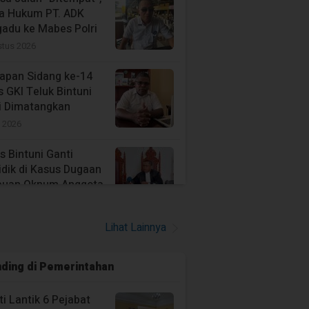
a Hukum PT. ADK
adu ke Mabes Polri
stus 2026
iapan Sidang ke-14
s GKI Teluk Bintuni
i Dimatangkan
i 2026
s Bintuni Ganti
idik di Kasus Dugaan
puan Oknum Anggota
K
stus 2026
Lihat Lainnya
Medis dan Ambulans
a 24 Jam, Kawal
ding di
Pemerintahan
han Paskibraka
i 2026
i Lantik 6 Pejabat