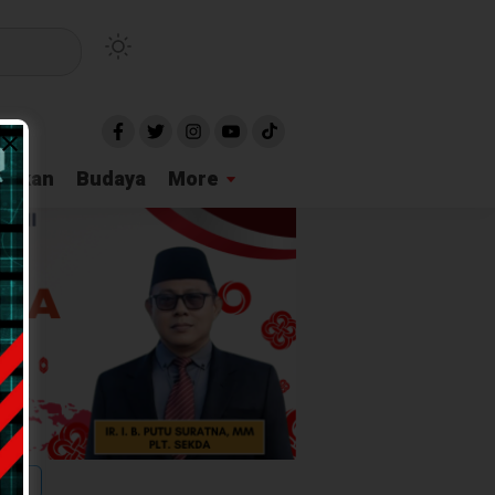
idikan
Budaya
More
tuni