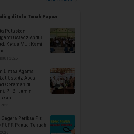
ggap OAP, Tiga
aga Adat di Teluk
ding di
Info Tanah Papua
ni Bereaksi
tember 2024
a Putuskan
ganti Ustadz Abdul
d, Ketua MUI: Kami
ng
ustus 2025
m Lintas Agama
kat Ustadz Abdul
d Ceramah di
ni, PHBI Jamin
jukan
i 2025
i Segera Periksa Plt
s PUPR Papua Tengah
 2026