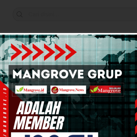
Support by
mi & Bisnis
Info Tanah Papua
Kesehatan
Pend
paten Teluk Bintuni
DAMAI
Pilkada 2024
Polres Teluk Bin