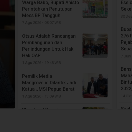
Mangrove.id Dilantik Jadi
Warga Babo, Bupati Anisto
Eselo
Katua JMSI Papua Barat
Perintahkan Penutupan
Seke
1 Agu 2026 - 13:09 WIB
Mess BP Tangguh
30 De
7 Agu 2026 - 08:07 WIB
Bupat
276 P
Otsus Adalah Rancangan
Peja
Pembangunan dan
Sebag
Perlindungan Untuk Hak
Hak OAP
7 Juni
1 Agu 2026 - 19:48 WIB
Bans
Maha
Pemilik Media
Bintu
Mangrove.id Dilantik Jadi
2022
Katua JMSI Papua Barat
14 Okt
1 Agu 2026 - 13:09 WIB
Sah! 
Rheinhard Soroti
Mani
Kehadiran Panitia
Tuga
Paskibraka 2026: Struktur
Bapp
Dipangkas