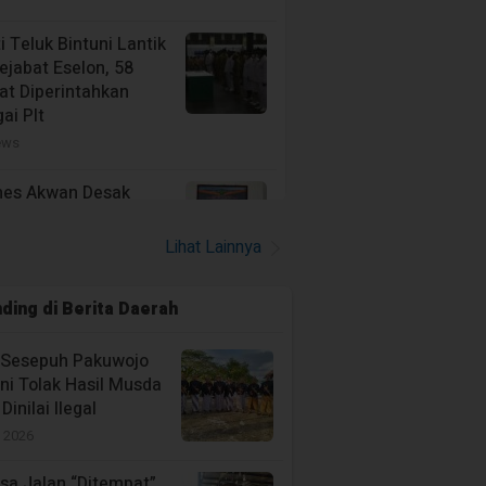
NE
HEADLINE
i Teluk Bintuni Lantik
 UANG YANG
Bangkitkan Ekonomi Warga Ba
ejabat Eselon, 58
NAMA
Bupati Anisto Perintahkan
at Diperintahkan
RCAYAAN
Penutupan Mess BP Tangguh
ai Plt
ews
ang lalu
2 hari yang lalu
nes Akwan Desak
i Segera Tangkap
a Nainggolan
Lihat Lainnya
ews
ding di
Berita Daerah
akta: Tidak Ada
a-Tanda Kekerasan
 Sesepuh Pakuwojo
 Hilangnya Iptu Tomi
ni Tolak Hasil Musda
n di Kali Rawara
 Dinilai Ilegal
ews
i 2026
sa Jalan “Ditempat”,