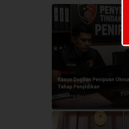
HEADLINE
nnis Manowkari
Kasus Dugaan Penipuan Oknum
Tahap Penyidikan
3 hari yang lalu