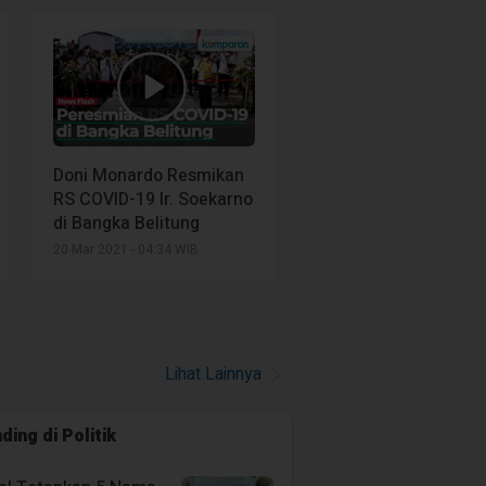
ni
ptember 2024
a Teluk Bintuni
fikasi Soal
rlambatan Bansos
siswa Tahun 2022
Doni Monardo Resmikan
ptember 2022
RS COVID-19 Ir. Soekarno
di Bangka Belitung
20 Mar 2021 - 04:34 WIB
Lihat Lainnya
ding di
Politik