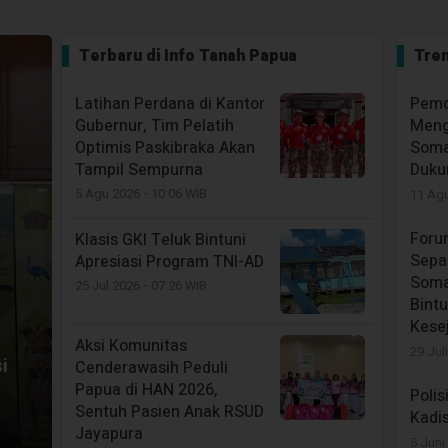
Itu Jembatan Asmara
Dian
26 Nov 2025 - 09:27 WIB
Lemb
Terbaru di
Info Tanah Papua
Tren
Bintu
Golkar Tetapkan Mujiburi
7 Sep
Anshar Gantikan Alm.
Latihan Perdana di Kantor
Pemd
Arius Kemon di DPRK
Gubernur, Tim Pelatih
Meng
Bintuni
Optimis Paskibraka Akan
Soma
18 Nov 2025 - 15:03 WIB
Tampil Sempurna
Duku
5 Agu 2026 - 10:06 WIB
11 Ag
Foru
Klasis GKI Teluk Bintuni
Sepa
Apresiasi Program TNI-AD
Soma
25 Jul 2026 - 07:26 WIB
Bintu
Kese
Aksi Komunitas
29 Jul
i
Cenderawasih Peduli
Papua di HAN 2026,
Polis
Sentuh Pasien Anak RSUD
Kadi
Jayapura
5 Juni