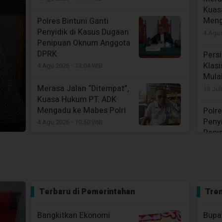
Kuas
Meng
Polres Bintuni Ganti
Penyidik di Kasus Dugaan
4 Agu
Penipuan Oknum Anggota
DPRK
Pers
Klasi
4 Agu 2026 - 13:04 WIB
Mula
Merasa Jalan “Ditempat”,
13 Jul
Kuasa Hukum PT. ADK
Mengadu ke Mabes Polri
Polre
Peny
4 Agu 2026 - 10:50 WIB
Peni
DPR
Otsus Adalah Rancangan
Pembangunan dan
4 Agu
Perlindungan Untuk Hak
Hak OAP
Tim 
Siag
1 Agu 2026 - 19:48 WIB
Terbaru di
Pemerintahan
Tren
Lati
Pemilik Media
26 Jul
Bangkitkan Ekonomi
Bupat