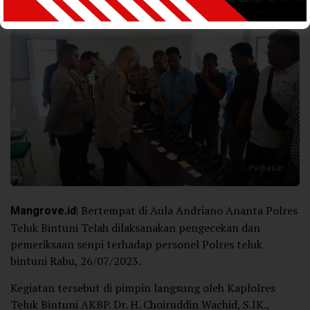
Perbesar
Mangrove.id
| Bertempat di Aula Andriano Ananta Polres
Teluk Bintuni Telah dilaksanakan pengecekan dan
pemeriksaan senpi terhadap personel Polres teluk
bintuni Rabu, 26/07/2023.
Kegiatan tersebut di pimpin langsung oleh Kaplolres
Teluk Bintuni AKBP. Dr. H. Choiruddin Wachid, S.IK.,