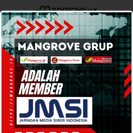
Home
Pemerintahan
Ekonomi & Bisnis
Info Tanah Papua
Support by
HUKUM DAN KRIMINAL
· 27 Jul 2023
10:32
WIB
·
kurang dari 1 menit
Cegah Penyalahgunaan Senpi, Kapolres
Teluk Bintuni Lakukan Pemeriksaan
Senpi Personil