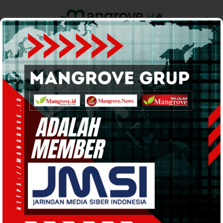
Home
Pemerintahan
Ekonomi & Bisnis
Info Tanah Papua
Support by
Kapolres Teluk BIntuni
Pilkada Sukses, Kapolres
Apresiasi Kinerja
Bhabinkamtibmas