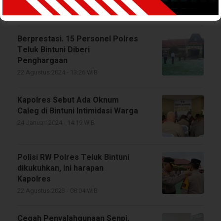
26 Februari 2025 - 22:04 WIB
Berprestasi. 15 Personel Polres
Teluk Bintuni Diberi
Penghargaan
22 Agustus 2024 - 13:26 WIB
Kapolres Sebut Ada Oknum
Caleg di Bintuni Intimidasi Warga
24 Januari 2024 - 14:19 WIB
Polisi RW Polres Teluk Bintuni
dikukuhkan, ini harapan
Kapolres
22 Agustus 2023 - 08:04 WIB
Cegah Penyalahgunaan Senpi,