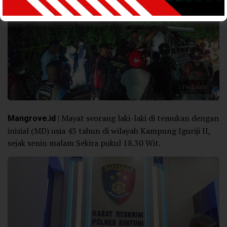
Perbesar
Mangrove.id
| Mayat seorang laki-laki di temukan dengan
inisial (MD) usia 43 tahun di wilayah Kampung Iguriji II,
sejak senin malam Sekira pukul 18.30 Wit.