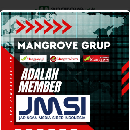
Home
Pemerintahan
Ekonomi & Bisnis
Info Tanah Papua
Support by
HUKUM DAN KRIMINAL
· 6 Jun 2023
18:11
WIB
·
kurang dari 1 menit
Warga Bintuni Temukan Sosok Mayat
Pria Di Wilayah Kampung Igurini ll