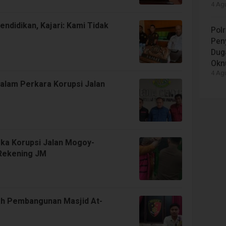
4 Agu
ndidikan, Kajari: Kami Tidak
Polr
Peny
Dug
Okn
4 Agu
alam Perkara Korupsi Jalan
ka Korupsi Jalan Mogoy-
 Rekening JM
ah Pembangunan Masjid At-