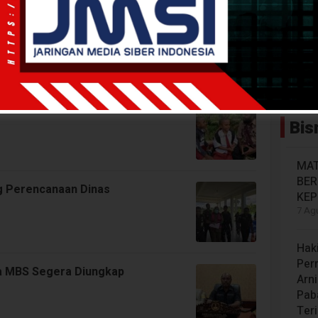
Kasus Korupsi
 Kejaksaan, OPD Lain Diminta
Bis
MAT
BE
g Perencanaan Dinas
KEP
7 Agu
Hak
Per
a MBS Segera Diungkap
Arn
Paba
Ter