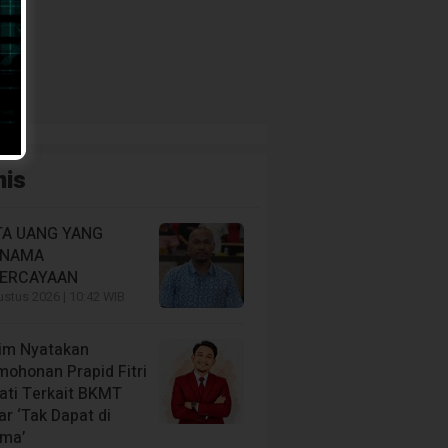
nis
A UANG YANG
RNAMA
ERCAYAAN
stus 2026 | 10:42 WIB
im Nyatakan
mohonan Prapid Fitri
iati Terkait BKMT
r ‘Tak Dapat di
ima’