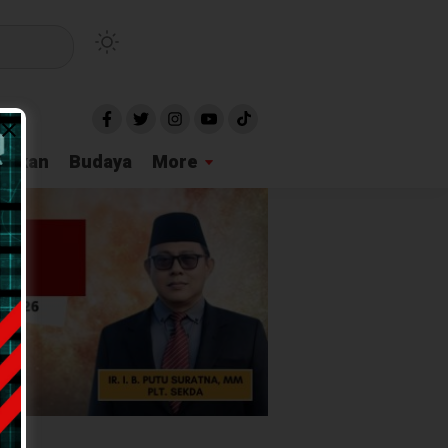
idikan
Budaya
More