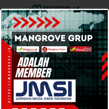
Home
Pemerintahan
Ekonomi & Bisnis
Info Tanah Papua
Support by
HUKUM DAN KRIMINAL
· 12 Mar 2024
07:33
WIB
·
kurang dari 1 menit
Polisi Pastikan Situasi Kamtibmas
Kondusif di bulan Ramadhan 1445 H