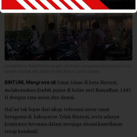
Perbesar
Aparat Polres Teluk Bintuni tengah melakukan pengamanan jalannya sholat
tarawih di salah satu masjid di kota Bintuni, Senin malam.
BINTUNI, Mangrove.id
| Umat Islam di kota Bintuni,
melaksanakan ibadah puasa di bulan suci Ramadhan 1445
H dengan rasa aman dan damai.
Hal ini tak lepas dari sikap toleransi antar umat
beragama di kabupaten Teluk Bintuni, serta adanya
komitmen bersama dalam menjaga situasi kamtibmas
tetap kondusif.