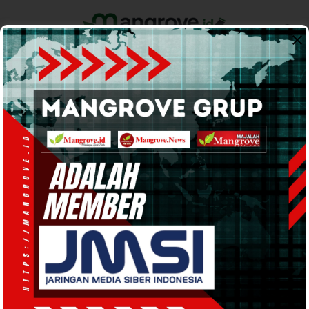
Home
Pemerintahan
Ekonomi & Bisnis
Info Tanah Papua
Support by
HUKUM DAN KRIMINAL
· 31 Jan 2024
16:55
WIB
·
kurang dari 1 menit
Kios Dilarang Jual Miras, Kasat: Itu
Domain Pemerintah