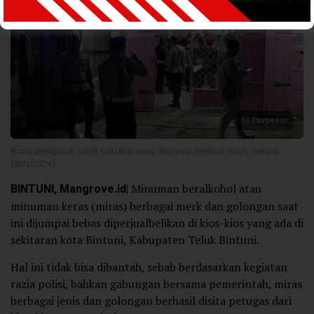
Perbesar
Razia petugas di salah satu kios yang disinyalir menjual miras, Selasa
(30/1/2024).
BINTUNI, Mangrove.id
| Minuman beralkohol atau
minuman keras (miras) berbagai merk dan golongan saat
ini dijumpai bebas diperjualbelikan di kios-kios yang ada di
sekitaran kota Bintuni, Kabupaten Teluk Bintuni.
Hal ini tidak bisa dibantah, sebab berdasarkan kegiatan
razia polisi, bahkan gabungan bersama pemerintah, miras
berbagai jenis dan golongan berhasil disita petugas dari