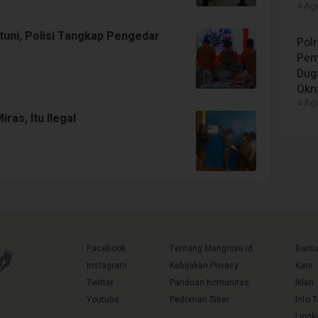
4 Agu
ntuni, Polisi Tangkap Pengedar
Polr
Peny
Dug
Okn
4 Agu
ras, Itu Ilegal
Facebook
Tentang Mangrove.id
Bant
Instagram
Kebijakan Privacy
Karir
Twitter
Panduan Komunitas
Iklan
Youtube
Pedoman Siber
Info 
Lingk