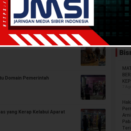
Miras
nya Dipecat Gegara Mabuk
Bis
MAT
BE
 Itu Domain Pemerintah
KEP
7 Agu
Hak
Per
as yang Kerap Kelabui Aparat
Arn
Paba
Ter