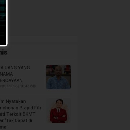
nis
A UANG YANG
RNAMA
ERCAYAAN
stus 2026 | 10:42 WIB
im Nyatakan
mohonan Prapid Fitri
iati Terkait BKMT
r ‘Tak Dapat di
ima’