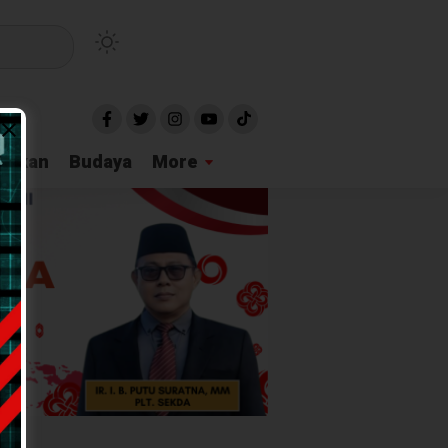
idikan
Budaya
More