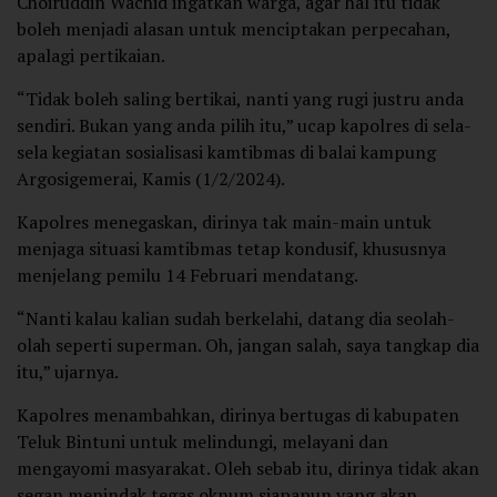
Choiruddin Wachid ingatkan warga, agar hal itu tidak
boleh menjadi alasan untuk menciptakan perpecahan,
apalagi pertikaian.
“Tidak boleh saling bertikai, nanti yang rugi justru anda
sendiri. Bukan yang anda pilih itu,” ucap kapolres di sela-
sela kegiatan sosialisasi kamtibmas di balai kampung
Argosigemerai, Kamis (1/2/2024).
Kapolres menegaskan, dirinya tak main-main untuk
menjaga situasi kamtibmas tetap kondusif, khususnya
menjelang pemilu 14 Februari mendatang.
“Nanti kalau kalian sudah berkelahi, datang dia seolah-
olah seperti superman. Oh, jangan salah, saya tangkap dia
itu,” ujarnya.
Kapolres menambahkan, dirinya bertugas di kabupaten
Teluk Bintuni untuk melindungi, melayani dan
mengayomi masyarakat. Oleh sebab itu, dirinya tidak akan
segan menindak tegas oknum siapapun yang akan