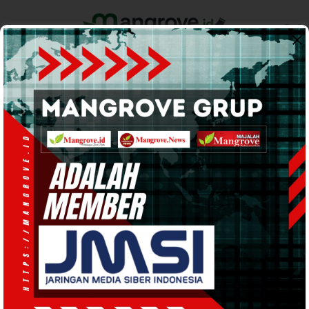
Home
Pemerintahan
Ekonomi & Bisnis
Info Tanah Papua
Support by
HUKUM DAN KRIMINAL
· 1 Feb 2024
22:37
WIB
·
kurang dari 1 menit
Kapolres Ingatkan Warga
Argosigemerai Tidak Boleh Bertikai
karena Beda Pilihan