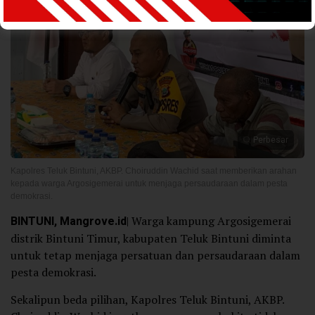
Perbesar
Kapolres Teluk Bintuni, AKBP. Choiruddin Wachid saat memberikan arahan
kepada warga Argosigemerai untuk menjaga persaudaraan dalam pesta
demokrasi.
BINTUNI, Mangrove.id
| Warga kampung Argosigemerai
distrik Bintuni Timur, kabupaten Teluk Bintuni diminta
untuk tetap menjaga persatuan dan persaudaraan dalam
pesta demokrasi.
Sekalipun beda pilihan, Kapolres Teluk Bintuni, AKBP.