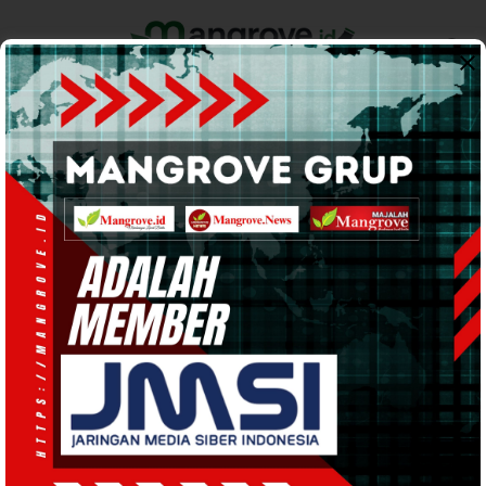
Home
Pemerintahan
Ekonomi & Bisnis
Info Tanah Papua
Support by
HUKUM DAN KRIMINAL
· 18 Apr 2026
20:41
WIB
·
kurang dari 1 menit
Teluk Bintuni Diduga Darurat
Kekerasan Seksual terhadap Anak, 5
Kasus Tercatat di 2026