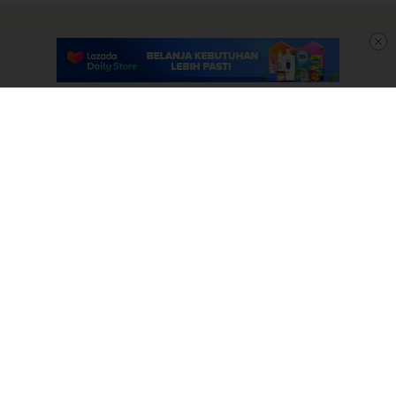
Hits Hari ini : 441
Who's Online : 6