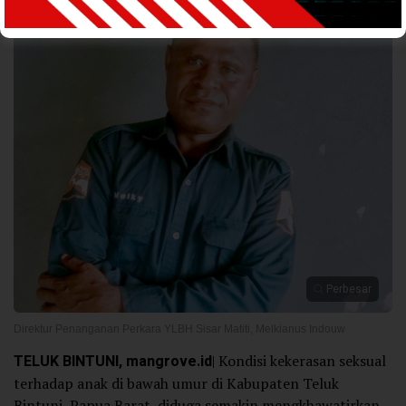
Perbesar
Direktur Penanganan Perkara YLBH Sisar Matiti, Melkianus Indouw
TELUK BINTUNI, mangrove.id
| Kondisi kekerasan seksual
terhadap anak di bawah umur di Kabupaten Teluk
Bintuni, Papua Barat, diduga semakin mengkhawatirkan.