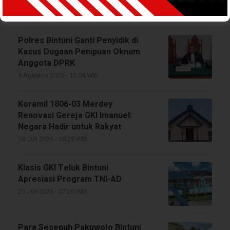
7 Agustus 2026 - 08:07 WIB
Polres Bintuni Ganti Penyidik di
Kasus Dugaan Penipuan Oknum
Anggota DPRK
4 Agustus 2026 - 13:04 WIB
Koramil 1806-03 Merdey
Renovasi Gereja GKI Imanuel:
Negara Hadir untuk Rakyat
28 Juli 2026 - 08:29 WIB
Klasis GKI Teluk Bintuni
Apresiasi Program TNI-AD
25 Juli 2026 - 07:26 WIB
Para Sesepuh Pakuwojo Bintuni