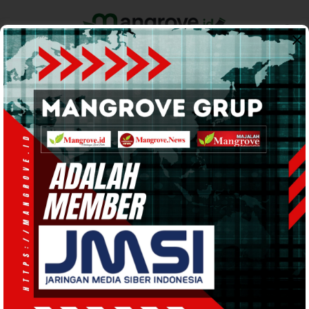
Home
Pemerintahan
Ekonomi & Bisnis
Info Tanah Papua
Support by
Teluk Bintuni
Bangkitkan Ekonomi Warga
Babo, Bupati Anisto Perintahkan
Penutupan Mess BP Tangguh