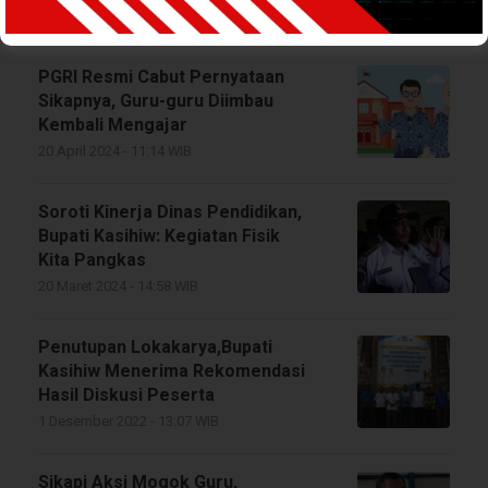
30 Juni 2025 - 16:01 WIB
PGRI Resmi Cabut Pernyataan
Sikapnya, Guru-guru Diimbau
Kembali Mengajar
20 April 2024 - 11:14 WIB
Soroti Kinerja Dinas Pendidikan,
Bupati Kasihiw: Kegiatan Fisik
Kita Pangkas
20 Maret 2024 - 14:58 WIB
Penutupan Lokakarya,Bupati
Kasihiw Menerima Rekomendasi
Hasil Diskusi Peserta
1 Desember 2022 - 13:07 WIB
Sikapi Aksi Mogok Guru,