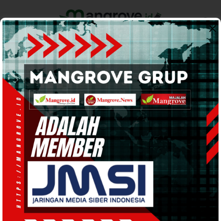
Home
Pemerintahan
Ekonomi & Bisnis
Info Tanah Papua
Support by
Dinas Pendidikan
Ketua DPRK Minta Koruptor
Dana MBS Segera Diungkap