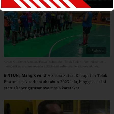
Perbesar
Ketua Karateker Asosiasi Futsal Kabupaten Teluk Bintuni, Ronald Isir saat
memberikan arahan kepada atlit binaan sebelum melakukan latihan.
BINTUNI, Mangrove.id
| Asosiasi Futsal Kabupaten Teluk
Bintuni sejak terbentuk tahun 2023 lalu, hingga saat ini
status kepengurusannya masih karateker.