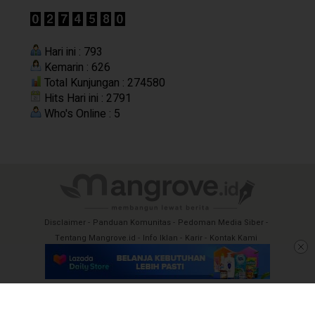
Hari ini : 793
Kemarin : 626
Total Kunjungan : 274580
Hits Hari ini : 2791
Who's Online : 5
Disclaimer
Panduan Komunitas
Pedoman Media Siber
Tentang Mangrove.id
Info Iklan
Karir
Kontak Kami
Copyright @2026 Mangrove – Membangun
Lewat Berita