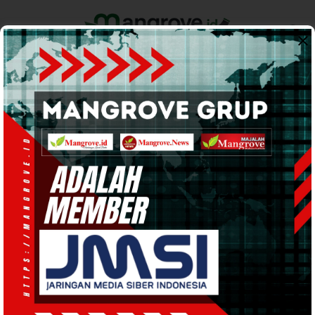
Home
Pemerintahan
Ekonomi & Bisnis
Info Tanah Papua
Support by
BOLA & SPORTS
· 25 Mar 2024
07:53
WIB
·
kurang dari 1 menit
Status Karateker Bukan Halangan bagi
Asosiasi Futsal Teluk Bintuni Mengukir
Prestasi