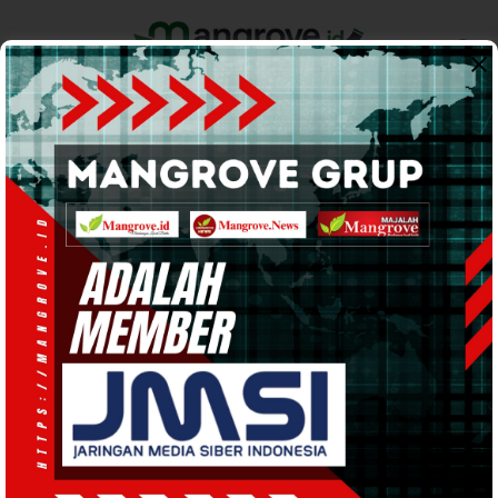
Home
Pemerintahan
Ekonomi & Bisnis
Info Tanah Papua
Support by
Tim Pra PON Papua
Barat