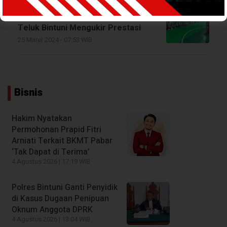
Status Karateker Bukan
Halangan bagi Asosiasi Futsal
Teluk Bintuni Mengukir Prestasi
25 Maret 2024 - 07:53 WIB
Bisnis
Hakim Nyatakan
Permohonan Prapid Fitri
Arniati Terkait BKMT Pabar
‘Tak Dapat di Terima’
4 Agustus 2026 | 17:19 WIB
Polres Bintuni Ganti Penyidik
di Kasus Dugaan Penipuan
Oknum Anggota DPRK
4 Agustus 2026 | 13:04 WIB