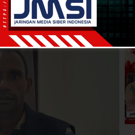
·
kurang dari 1 menit
Anisto Salurkan Bansos
 Waktu Menuai Apresiasi