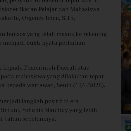
at, penyaluran tersebut tepat waktu.
isioner Ikatan Pelajar dan Mahasiswa
yakarta, Orgenes Imen, S.Th.
n bansos yang telah masuk ke rekening
6 menjadi bukti nyata perhatian
h kepada Pemerintah Daerah atas
epada mahasiswa yang dilakukan tepat
ya kepada wartawan, Senin (13/4/2026).
menjadi langkah positif di era
intuni, Yohanis Manibuy yang lebih
un-tahun sebelumnya.