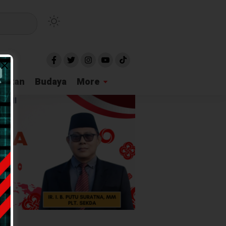
idikan
Budaya
More