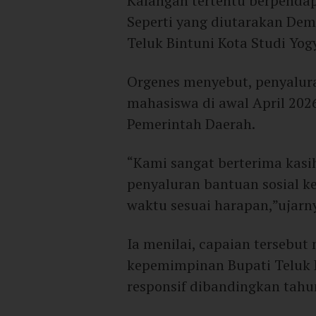
Kalangan tertentu berpendap
Seperti yang diutarakan Dem
Teluk Bintuni Kota Studi Yog
Orgenes menyebut, penyalura
mahasiswa di awal April 202
Pemerintah Daerah.
“Kami sangat berterima kasi
penyaluran bantuan sosial k
waktu sesuai harapan,”ujarn
Ia menilai, capaian tersebut 
kepemimpinan Bupati Teluk B
responsif dibandingkan tah