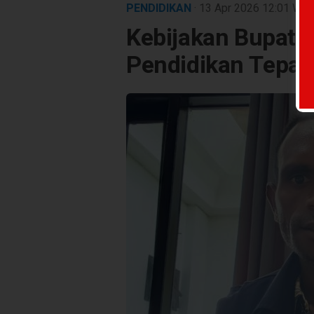
PENDIDIKAN
· 13 Apr 2026
12:01
WIB
Kebijakan Bupati 
Pendidikan Tepat