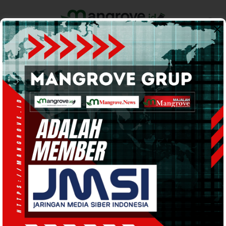
Home
Pemerintahan
Ekonomi & Bisnis
Info Tanah Papua
Support by
PENDIDIKAN
· 8 Jun 2026
16:22
WIB
·
waktu baca 1 menit
Sase Kagum dengan Keterampilan
Bahasa Asing Siswa Harmoni School