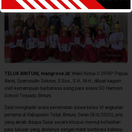
Perbesar
TELUK BINTUNI
, mangrove.id
| Wakil Ketua II DPRP Papua
Barat, Syamsudin Seknun, S.Sos., S.H., M.H., dibuat kagum
oleh kemampuan berbahasa asing para siswa SD Harmoni
School Terpadu Bintuni.
Saat menghadiri acara penamatan siswa kelas VI angkatan
pertama di Kabupaten Teluk Bintuni, Senin (8/6/2026), pria
yang akrab disapa Sase secara khusus memuji kefasihan
para lulusan yang dinilainya sangat mahir berbicara bahasa