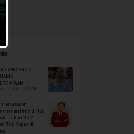
i
nis
A UANG YANG
RNAMA
ERCAYAAN
stus 2026 | 10:42 WIB
im Nyatakan
mohonan Prapid Fitri
iati Terkait BKMT
r ‘Tak Dapat di
ima’