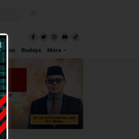
idikan
Budaya
More