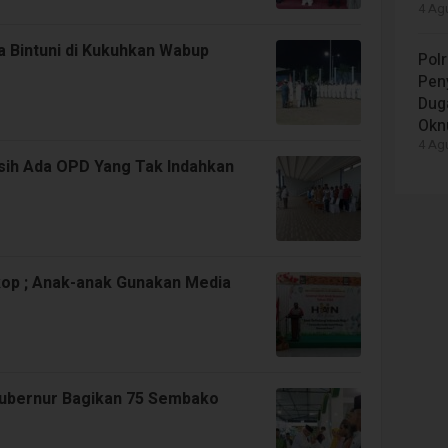
4 Agu
 Bintuni di Kukuhkan Wabup
Polr
Peny
Dug
Okn
4 Agu
sih Ada OPD Yang Tak Indahkan
op ; Anak-anak Gunakan Media
 Gubernur Bagikan 75 Sembako