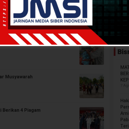
Wakil Bupati Teluk Bintun
Warga Byak di Teluk Bintuni
Bis
MAT
BE
elar Musyawarah
KEP
7 Agu
Hak
Per
i Berikan 4 Piagam
Arn
Paba
Ter