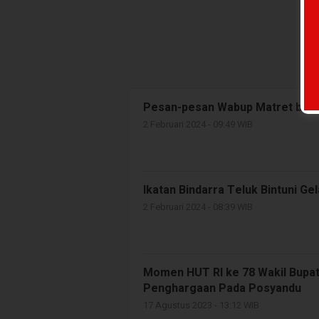
Pesan-pesan Wabup Matret bagi 
2 Februari 2024 - 09:49 WIB
Ikatan Bindarra Teluk Bintuni G
2 Februari 2024 - 08:39 WIB
Momen HUT RI ke 78 Wakil Bupat
Penghargaan Pada Posyandu
17 Agustus 2023 - 13:12 WIB