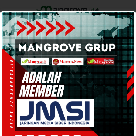
Home
Pemerintahan
Ekonomi & Bisnis
Info Tanah Papua
Support by
SKK Migas
BP Tangguh Ubah Material
Rumah di Tengah Jalan, Tokoh
Sebyar: Kami Tolak