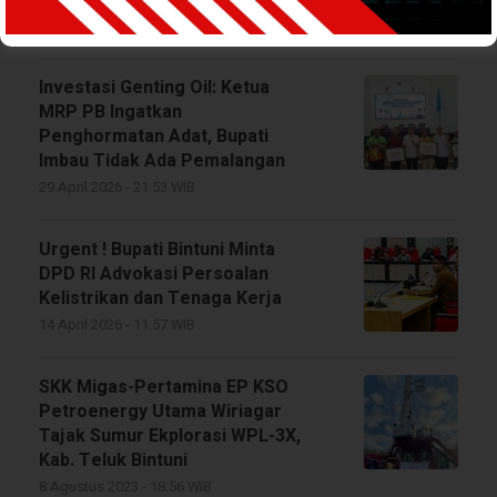
4 Mei 2026 - 06:22 WIB
Investasi Genting Oil: Ketua
MRP PB Ingatkan
Penghormatan Adat, Bupati
Imbau Tidak Ada Pemalangan
29 April 2026 - 21:53 WIB
Urgent ! Bupati Bintuni Minta
DPD RI Advokasi Persoalan
Kelistrikan dan Tenaga Kerja
14 April 2026 - 11:57 WIB
SKK Migas-Pertamina EP KSO
Petroenergy Utama Wiriagar
Tajak Sumur Ekplorasi WPL-3X,
Kab. Teluk Bintuni
8 Agustus 2023 - 18:56 WIB