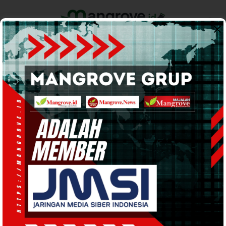
Home
Pemerintahan
Ekonomi & Bisnis
Info Tanah Papua
Support by
PEMERINTAHAN
· 3 Sep 2023
16:32
WIB
·
waktu baca 3 menit
Step by Step, Revisi RTRW Kabupaten
Teluk Bintuni