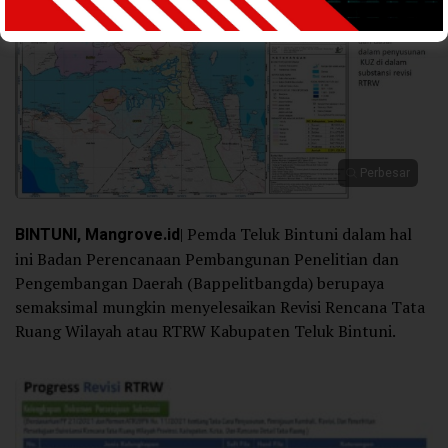
Perbesar
BINTUNI, Mangrove.id
| Pemda Teluk Bintuni dalam hal
ini Badan Perencanaan Pembangunan Penelitian dan
Pengembangan Daerah (Bappelitbangda) berupaya
semaksimal mungkin menyelesaikan Revisi Rencana Tata
Ruang Wilayah atau RTRW Kabupaten Teluk Bintuni.