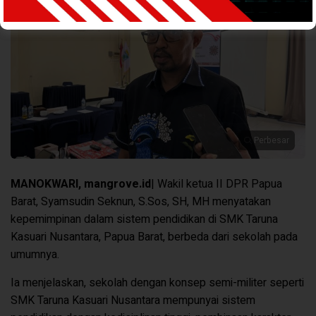
Perbesar
MANOKWARI, mangrove.id
| Wakil ketua II DPR Papua
Barat, Syamsudin Seknun, S.Sos, SH, MH menyatakan
kepemimpinan dalam sistem pendidikan di SMK Taruna
Kasuari Nusantara, Papua Barat, berbeda dari sekolah pada
umumnya.
Ia menjelaskan, sekolah dengan konsep semi-militer seperti
SMK Taruna Kasuari Nusantara mempunyai sistem