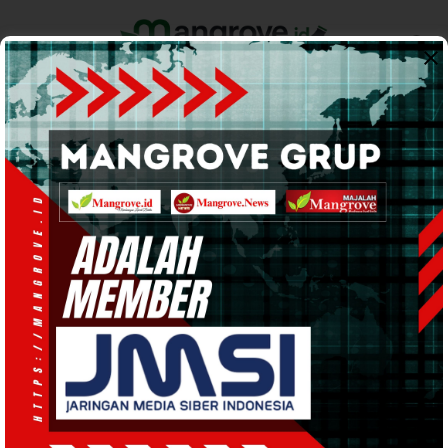
Home
Pemerintahan
Ekonomi & Bisnis
Info Tanah Papua
Support by
PENDIDIKAN
· 24 Apr 2026
13:52
WIB
·
waktu baca 2 menit
Pemimpin SMK Taruna Kasuari Harus
Berlatar Belakang Militer, Sase Beri
Penjelasan