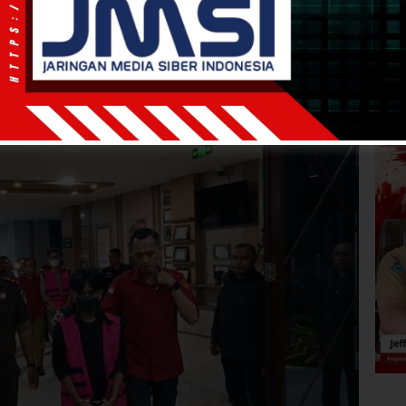
6
17:57
WIB
·
waktu baca 1 menit
as, Kejati PB Tahan
si Gedung SMK Kehutanan