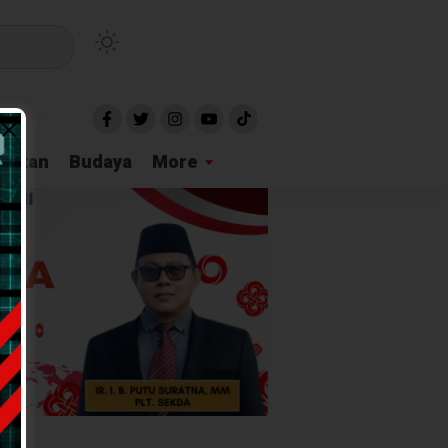
idikan
Budaya
More