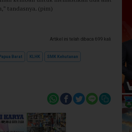
n,” tandasnya. (pim)
Artikel ini telah dibaca 699 kali
 Papua Barat
KLHK
SMK Kehutanan