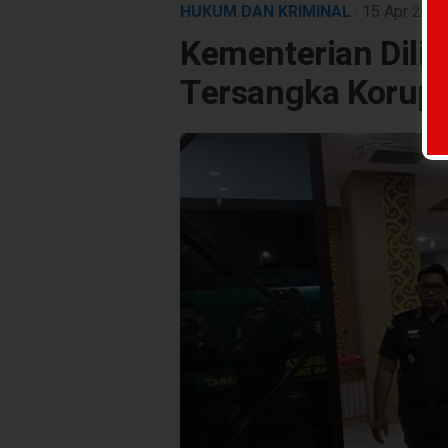
HUKUM DAN KRIMINAL
· 15 Apr 202
Kementerian Dilib
Tersangka Korup