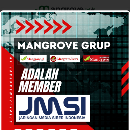
Home
Pemerintahan
Ekonomi & Bisnis
Info Tanah Papua
Support by
PEMERINTAHAN
· 16 Mei 2026
21:46
WIB
·
waktu baca 1 menit
Bupati Anisto Komitmen Kawal Penuh
Program Koperasi Merah Putih