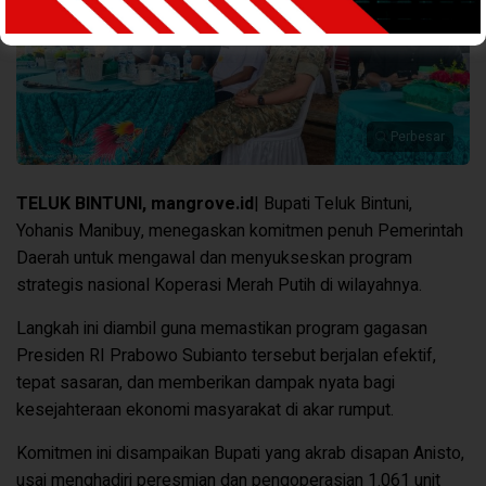
Perbesar
TELUK BINTUNI
, mangrove.id
| Bupati Teluk Bintuni,
Yohanis Manibuy, menegaskan komitmen penuh Pemerintah
Daerah untuk mengawal dan menyukseskan program
strategis nasional Koperasi Merah Putih di wilayahnya.
Langkah ini diambil guna memastikan program gagasan
Presiden RI Prabowo Subianto tersebut berjalan efektif,
tepat sasaran, dan memberikan dampak nyata bagi
kesejahteraan ekonomi masyarakat di akar rumput.
Komitmen ini disampaikan Bupati yang akrab disapan Anisto,
usai menghadiri peresmian dan pengoperasian 1.061 unit