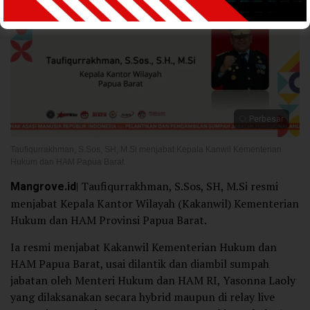
Perbesar
Taufiqurrakhman, S.Sos, SH, M.Si menjabat Kepala Kanwil Kementerian
Hukum dan HAM Papua Barat.
Mangrove.id
| Taufiqurrakhman, S.Sos, SH, M.Si resmi
menjabat Kepala Kantor Wilayah (Kakanwil) Kementerian
Hukum dan HAM Provinsi Papua Barat.
Ia resmi menjabat Kakanwil Kementerian Hukum dan
HAM Papua Barat, usai dilantik dan diambil sumpah
jabatan oleh Menteri Hukum dan HAM RI, Yasonna Laoly
yang dilaksanakan secara hybrid maupun di relay live