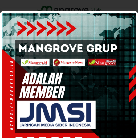
Home
Pemerintahan
Ekonomi & Bisnis
Info Tanah Papua
Support by
INFO TANAH PAPUA
· 22 Apr 2022
18:03
WIB
·
kurang dari 1 menit
Taufiqurrakhman Jabat Kakanwil
Kemenkumham Papua Barat