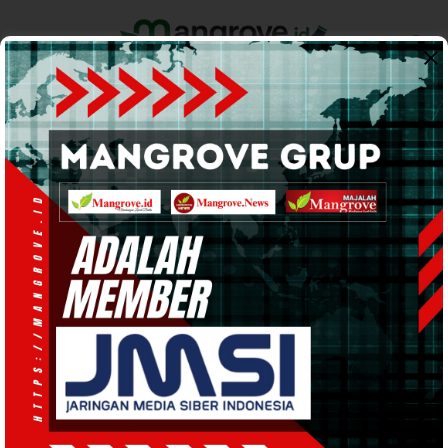
Home
Pemerintahan
Ekonomi & Bisnis
Info Tanah Papua
Support by
BERITA DAERAH
· 5 Des 2025
21:55
WIB
·
waktu baca 1 menit
Praktisi Jadi Penilai, Praktik Table
Manner Hospitality P2TIM Sajikan
Menu Eropa