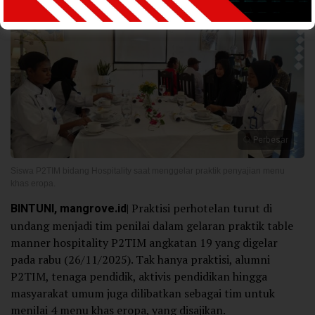
Perbesar
Siswa P2TIM bidang Hospitality saat menggelar praktik penyajian menu
khas eropa.
BINTUNI, mangrove.id
| Praktisi perhotelan turut di
undang menjadi tim penilai dalam gelaran praktik table
manner hospitality P2TIM angkatan 19 yang digelar
pada rabu (26/11/2025). Tak hanya praktisi, alumni
P2TIM, tenaga pendidik, aktivis pendidikan hingga
masyarakat umum juga dilibatkan sebagai tim untuk
menilai 4 menu khas eropa, yang disajikan.