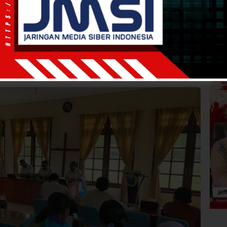
0:36
WIB
·
waktu baca 1 menit
 Persiapan Jelang Retret
inode di Klasis Teluk