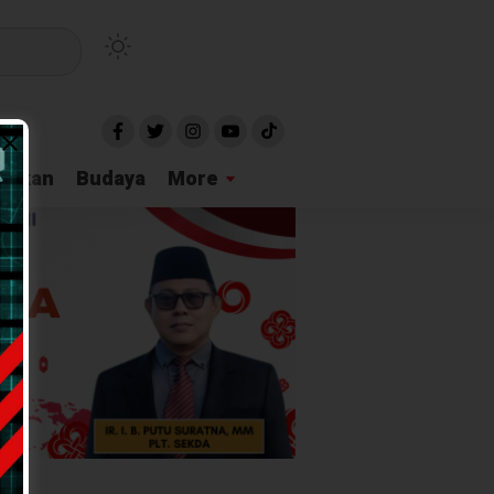
idikan
Budaya
More