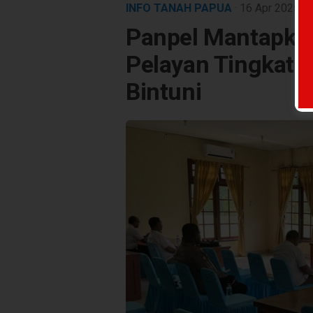
INFO TANAH PAPUA
· 16 Apr 2025
1
Panpel Mantapkan
Pelayan Tingkat S
Bintuni