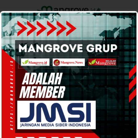
Home
Pemerintahan
Ekonomi & Bisnis
Info Tanah Papua
Support by
BOLA & SPORTS
· 22 Mar 2024
08:37
WIB
·
kurang dari 1 menit
Liga 1, PSBS Biak Bidik 2 Stadion
Sebagai Kandang