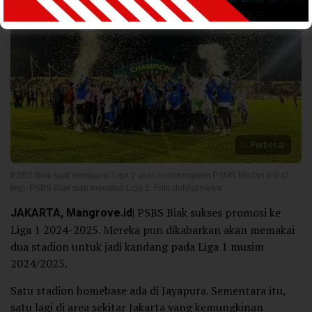
Perbesar
PSBS Biak saat menjuarai Liga 2 usai membungkam PSMS Medan 6-0 (2
leg). PSBS Biak siap menatap Liga 1. Foto dok/istimewa
JAKARTA, Mangrove.id
| PSBS Biak sukses promosi ke
Liga 1 2024-2025. Mereka pun dikabarkan akan memakai
dua stadion untuk jadi kandang pada Liga 1 musim
2024/2025.
Satu stadion homebase ada di Jayapura. Sementara itu,
satu lagi di area sekitar Jakarta yang kemungkinan