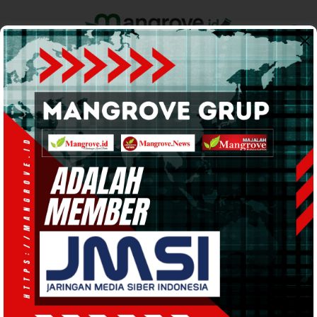
Home
Pemerintahan
Ekonomi & Bisnis
Info Tanah Papua
Support by
INFO TANAH PAPUA
· 5 Mar 2025
09:43
WIB
·
kurang dari 1 menit
Klasis GKI Teluk Bintuni Imbau
Jemaatnya Bersatu, Sukseskan Visi
dan Misi Kepala Daerah