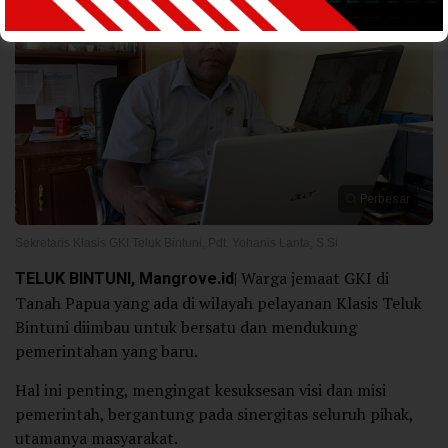
Perbesar
Sekretaris Klasis GKI Teluk Bintuni, Pdt. Yohanis Lanta, S.Si
TELUK BINTUNI, Mangrove.id
| Warga jemaat GKI di
Tanah Papua yang ada di wilayah pelayanan Klasis Teluk
Bintuni diimbau untuk bersatu dan mendukung
pemerintahan yang baru.
Hal ini penting, mengingat kesuksesan visi dan misi
pemerintah, bergantung pada sinergitas seluruh pihak,
utamanya masyarakat.