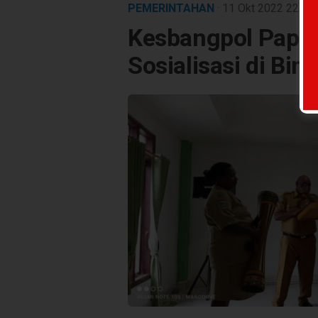
PEMERINTAHAN
· 11 Okt 2022
22:00
Kesbangpol Papua
Sosialisasi di Bint