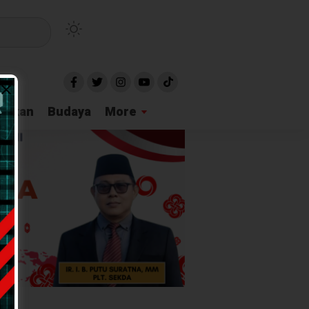
idikan
Budaya
More