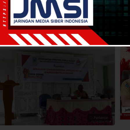
WIB
·
kurang dari 1 menit
 Barat Gelar Kegiatan
uni
Perbesar