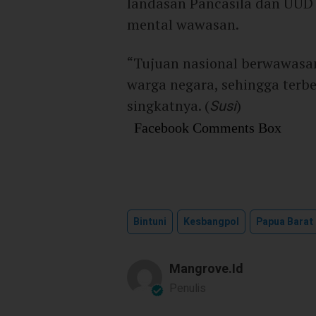
landasan Pancasila dan UUD
mental wawasan.
“Tujuan nasional berwawasa
warga negara, sehingga terb
singkatnya. (
Susi
)
Facebook Comments Box
Bintuni
Kesbangpol
Papua Barat
Mangrove.id
Penulis