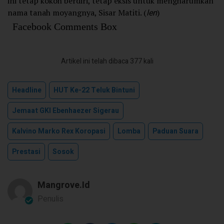
ini tetap kokoh berdiri, tetap eksis untuk mengharumkan
nama tanah moyangnya, Sisar Matiti. (
len
)
Facebook Comments Box
Artikel ini telah dibaca 377 kali
Headline
HUT Ke-22 Teluk Bintuni
Jemaat GKI Ebenhaezer Sigerau
Kalvino Marko Rex Koropasi
Lomba
Paduan Suara
Prestasi
Sosok
Mangrove.id
Penulis