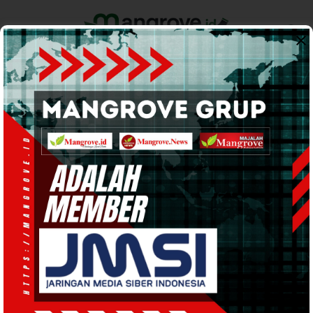
Home
Pemerintahan
Ekonomi & Bisnis
Info Tanah Papua
Support by
INFO TANAH PAPUA
· 7 Jun 2025
08:54
WIB
·
waktu baca 2 menit
Kelvin Koropasi, Sosok Dibalik
Kesuksesan Paduan Suara Jemaat
Ebenhaezer Sigerau