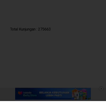
Who's Online : 6
Disclaimer
Panduan Komunitas
Pedoman Media Siber