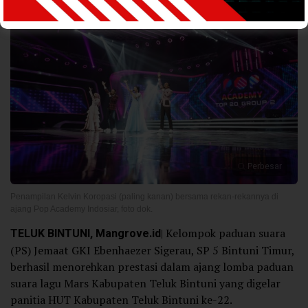
Perbesar
Penampilan Kelvin Koropasi (paling kanan) bersama rekan-rekannya di
ajang Pop Academy Indosiar, foto dok.
TELUK BINTUNI, Mangrove.id
| Kelompok paduan suara
(PS) Jemaat GKI Ebenhaezer Sigerau, SP 5 Bintuni Timur,
berhasil menorehkan prestasi dalam ajang lomba paduan
suara lagu Mars Kabupaten Teluk Bintuni yang digelar
panitia HUT Kabupaten Teluk Bintuni ke-22.