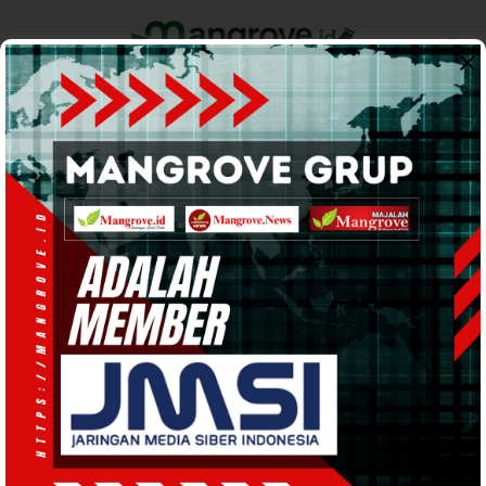
Home
Pemerintahan
Ekonomi & Bisnis
Info Tanah Papua
Support by
PEMERINTAHAN
· 8 Mei 2026
09:37
WIB
·
waktu baca 1 menit
Kawal Program Strategis Pusat,
Pangdam Soroti Pentingnya Sinergitas