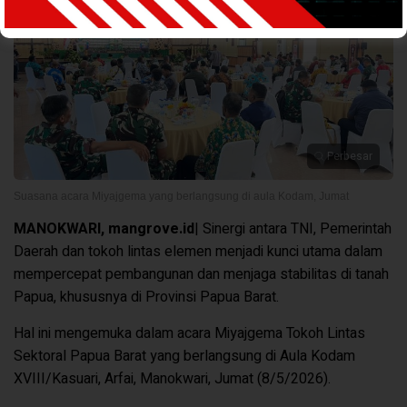
Perbesar
Suasana acara Miyajgema yang berlangsung di aula Kodam, Jumat
MANOKWARI
, mangrove.id
| Sinergi antara TNI, Pemerintah
Daerah dan tokoh lintas elemen menjadi kunci utama dalam
mempercepat pembangunan dan menjaga stabilitas di tanah
Papua, khususnya di Provinsi Papua Barat.
Hal ini mengemuka dalam acara Miyajgema Tokoh Lintas
Sektoral Papua Barat yang berlangsung di Aula Kodam
XVIII/Kasuari, Arfai, Manokwari, Jumat (8/5/2026).