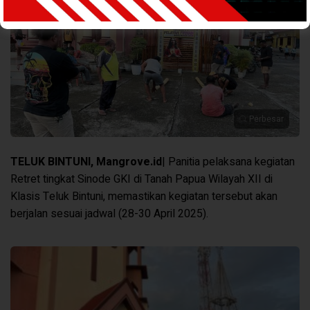
Perbesar
TELUK BINTUNI, Mangrove.id
| Panitia pelaksana kegiatan
Retret tingkat Sinode GKI di Tanah Papua Wilayah XII di
Klasis Teluk Bintuni, memastikan kegiatan tersebut akan
berjalan sesuai jadwal (28-30 April 2025).