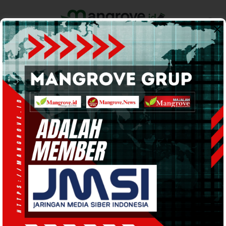
Home
Pemerintahan
Ekonomi & Bisnis
Info Tanah Papua
Support by
INFO TANAH PAPUA
· 26 Apr 2025
17:21
WIB
·
kurang dari 1 menit
Fasilitas Capai 95 Persen, Panpel
Pastikan Kegiatan Tetap Sesuai Jadwal