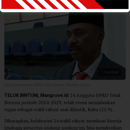
Perbesar
Ketua Sementara DPRD Teluk Bintuni, Romilus Tatuta
TELUK BINTUNI, Mangrove.id
| 24 Anggota DPRD Teluk
Bintuni periode 2024-2029, telah resmi menjalankan
tugas sebagai wakil rakyat usai dilantik, Rabu (25/9).
Diharapkan, kolaborasi 24 wakil rakyat membuat kinerja
lembaga pencetus undang-undang ini, bisa memberikan