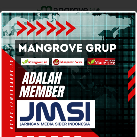
Home
Pemerintahan
Ekonomi & Bisnis
Info Tanah Papua
Support by
PEMERINTAHAN
· 25 Sep 2024
16:30
WIB
·
kurang dari 1 menit
Demi Kepentingan Daerah, Romilus
Tatuta Harap Dua Lembaga Ini
Bersinergi