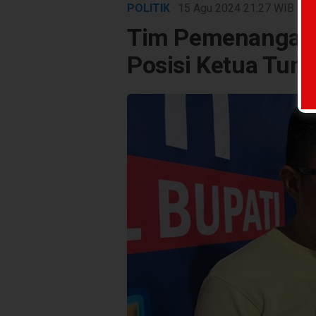
POLITIK
· 15 Agu 2024
21:27
WIB
·
ku
Tim Pemenangan 
Posisi Ketua Tung