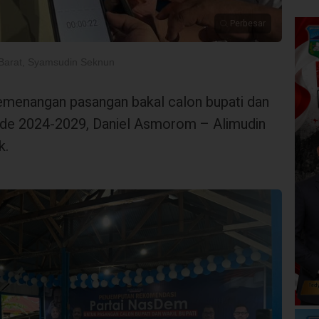
Perbesar
Barat, Syamsudin Seknun
emenangan pasangan bakal calon bupati dan
riode 2024-2029, Daniel Asmorom – Alimudin
k.