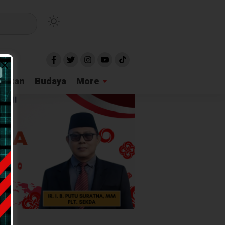
idikan
Budaya
More