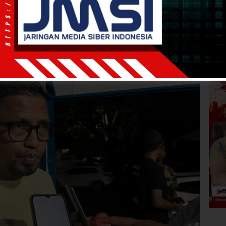
rang dari 1 menit
DAMAI Dibentuk, Sase:
gu Koalisi Partai