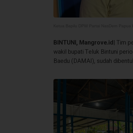
Ketua Bapilu DPW Partai NasDem Papua 
BINTUNI, Mangrove.id
| Tim p
wakil bupati Teluk Bintuni pe
Baedu (DAMAI), sudah dibentu