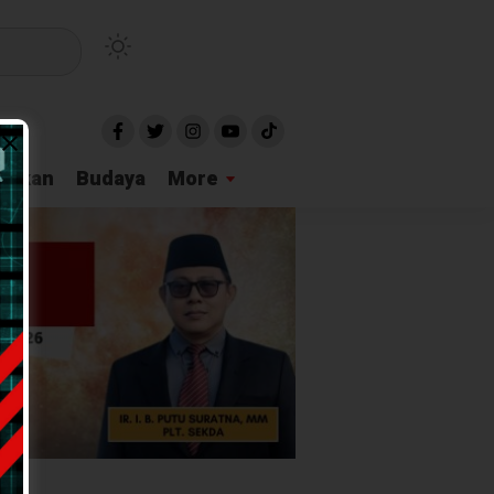
idikan
Budaya
More