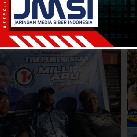
tu baca 1 menit
Siap Rebut Basis di 732
ng