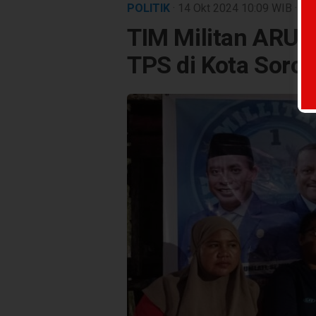
POLITIK
· 14 Okt 2024
10:09
WIB
·
wak
TIM Militan ARUS 
TPS di Kota Soro