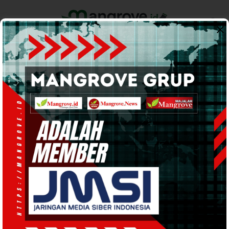
Home
Pemerintahan
Ekonomi & Bisnis
Info Tanah Papua
Support by
Rehabilitasi Hutan
Mangrove