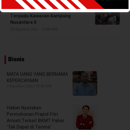
Polres Teluk Bintuni Tanam
Ribuan Bibit Mangrove Depan
Terpadu Kawasan Kampung
Nusantara ll
23 Agustus 2023 - 14:48 WIB
Bisnis
MATA UANG YANG BERNAMA
KEPERCAYAAN
7 Agustus 2026 | 10:42 WIB
Hakim Nyatakan
Permohonan Prapid Fitri
Arniati Terkait BKMT Pabar
‘Tak Dapat di Terima’