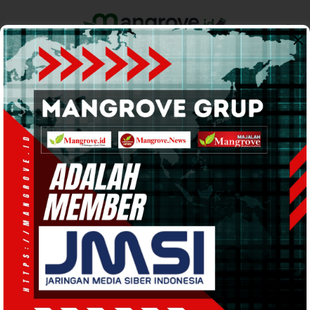
Home
Pemerintahan
Ekonomi & Bisnis
Info Tanah Papua
Support by
Musda
Para Sesepuh Pakuwojo Bintuni
Tolak Hasil Musda ke-1: Dinilai
Ilegal