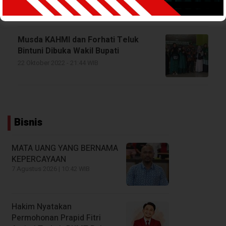
16 Juli 2026 - 08:29 WIB
Musda KAHMI dan Forhati Teluk
Bintuni Dibuka Wakil Bupati
22 Oktober 2022 - 21:44 WIB
Bisnis
MATA UANG YANG BERNAMA
KEPERCAYAAN
7 Agustus 2026 | 10:42 WIB
Hakim Nyatakan
Permohonan Prapid Fitri