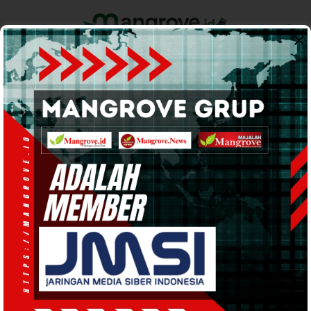
Home
Pemerintahan
Ekonomi & Bisnis
Info Tanah Papua
Support by
Kontraktor
Dengan Adanya PLKKC, Kasihiw ;
Paket Otsus di Peruntukan Pada
Kontraktor OAP