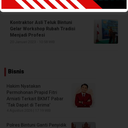
27 Mei 2023 - 18:13 WIB
Kontraktor Asli Teluk Bintuni
Gelar Workshop Rubah Tradisi
Menjadi Profesi
20 Januari 2023 - 10:58 WIB
Bisnis
Hakim Nyatakan
Permohonan Prapid Fitri
Arniati Terkait BKMT Pabar
‘Tak Dapat di Terima’
4 Agustus 2026 | 17:19 WIB
Polres Bintuni Ganti Penyidik