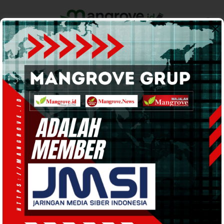
Home
Pemerintahan
Ekonomi & Bisnis
Info Tanah Papua
Support by
Kodim 1806 Teluk
Bintuni