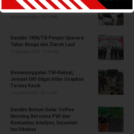
Kodim 1806 Teluk Bintuni Siap
Bantu Polres Amankan Pemilu
24 Januari 2024 - 14:21 WIB
Dandim 1806/TB Pimpin Upacara
Tabur Bunga dan Ziarah Laut
17 Agustus 2023 - 13:09 WIB
Kemanunggalan TNI-Rakyat,
Jemaat GKI Gilgal Atibo Ucapkan
Terima Kasih
2 Agustus 2023 - 08:13 WIB
Dandim Bintuni Gelar Coffee
Morning Bersama PWI dan
Komunitas Intelijen, Sejumlah
Isu Dibahas