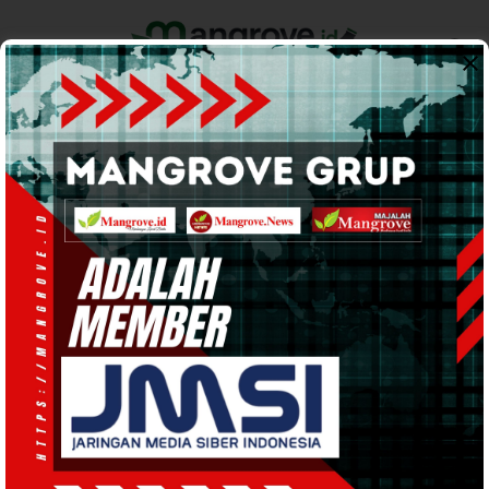
Home
Pemerintahan
Ekonomi & Bisnis
Info Tanah Papua
Support by
Kasus Pembunuhan
Hanya 2 Jam, Polisi Berhasil
Ungkap Misteri Kematian
Dortea Towansiba