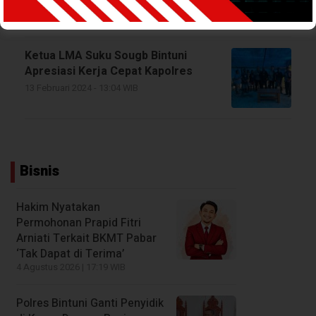
13 Februari 2024 - 13:11 WIB
Ketua LMA Suku Sougb Bintuni
Apresiasi Kerja Cepat Kapolres
13 Februari 2024 - 13:04 WIB
Bisnis
Hakim Nyatakan
Permohonan Prapid Fitri
Arniati Terkait BKMT Pabar
‘Tak Dapat di Terima’
4 Agustus 2026 | 17:19 WIB
Polres Bintuni Ganti Penyidik