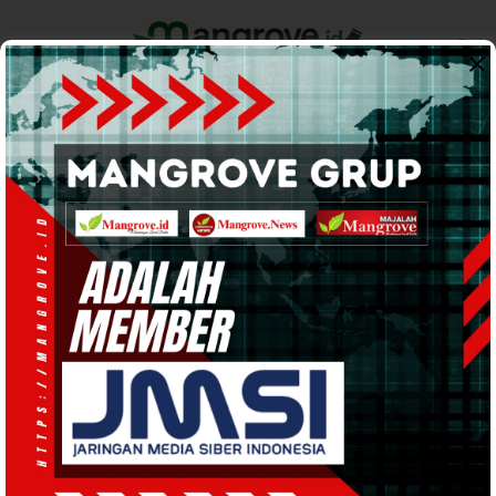
Home
Pemerintahan
Ekonomi & Bisnis
Info Tanah Papua
Support by
Bindarra
Di Ibadah Perdana, Ketua
Bindarra Teluk Bintuni Tekankan
Pererat Tali Persaudaraan