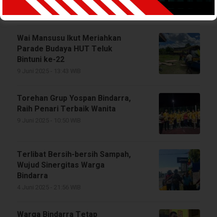
15 Maret 2026 - 17:17 WIB
Wai Mansusu Ikut Meriahkan
Parade Budaya HUT Teluk
Bintuni ke-22
9 Juni 2025 - 13:43 WIB
Torehan Grup Yospan Bindarra,
Raih Penari Terbaik Wanita
9 Juni 2025 - 10:50 WIB
Terlibat Bersih-bersih Sampah,
Wujud Sinergitas Warga
Bindarra
4 Juni 2025 - 21:56 WIB
Warga Bindarra Tetap