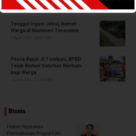
1 Oktober 2024 - 16:04 WIB
Tanggul Irigasi Jebol, Rumah
Warga di Manimeri Terendam
2 April 2024 - 08:55 WIB
Pasca Banjir di Tembuni, BPBD
Teluk Bintuni Salurkan Bantuan
bagi Warga
14 Juli 2022 - 21:19 WIB
Bisnis
Hakim Nyatakan
Permohonan Prapid Fitri