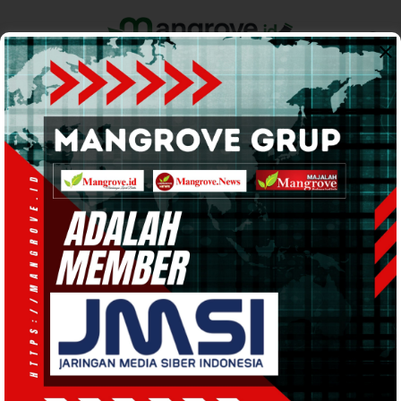
Home
Pemerintahan
Ekonomi & Bisnis
Info Tanah Papua
Support by
Banjir
Tergugah dengan Musibah
Banjir, Ny. Kasihiw Kunjungi
Warga Terdampak