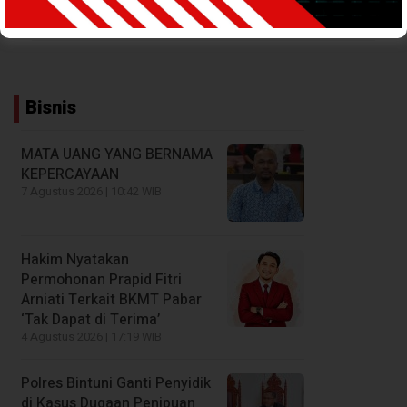
9 Februari 2024 - 17:38 WIB
Bisnis
MATA UANG YANG BERNAMA
KEPERCAYAAN
7 Agustus 2026 | 10:42 WIB
Hakim Nyatakan
Permohonan Prapid Fitri
Arniati Terkait BKMT Pabar
‘Tak Dapat di Terima’
4 Agustus 2026 | 17:19 WIB
Polres Bintuni Ganti Penyidik
di Kasus Dugaan Penipuan