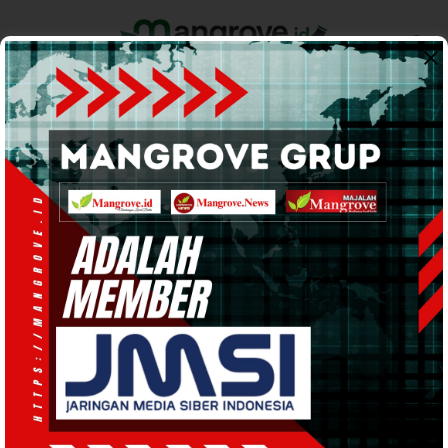
Home
Pemerintahan
Ekonomi & Bisnis
Info Tanah Papua
Support by
AKBP.
Begini Analisa Kapolres Secara
‘Kacamata’ Kamtibmas