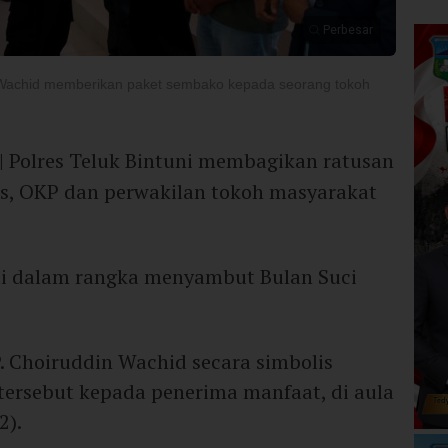
Perbesar
n Wachid memberikan paket sembako kepada seorang tokoh
| Polres Teluk Bintuni membagikan ratusan
, OKP dan perwakilan tokoh masyarakat
i dalam rangka menyambut Bulan Suci
. Choiruddin Wachid secara simbolis
ersebut kepada penerima manfaat, di aula
2).