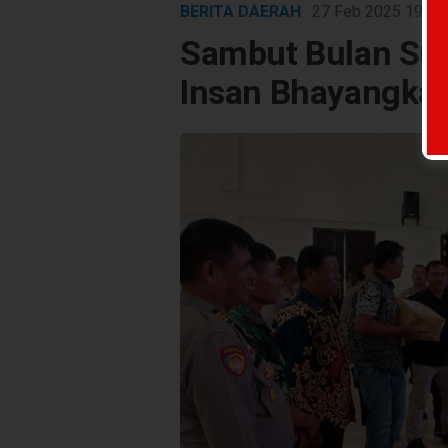
BERITA DAERAH
· 27 Feb 2025
19:52
Sambut Bulan Su
Insan Bhayangkar