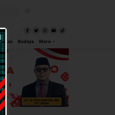
idikan
Budaya
More