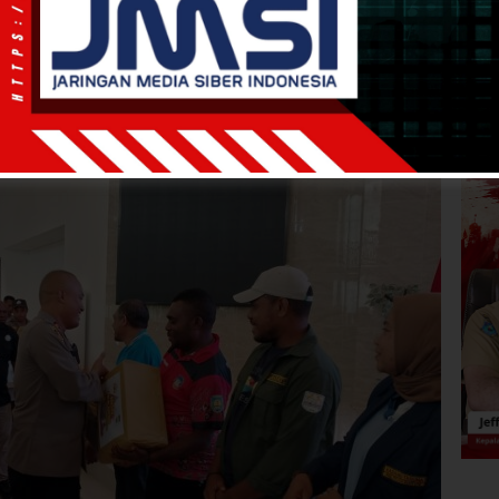
WIB
·
kurang dari 1 menit
ci Ramadhan 1446 H,
a Bagi-bagi Berkah