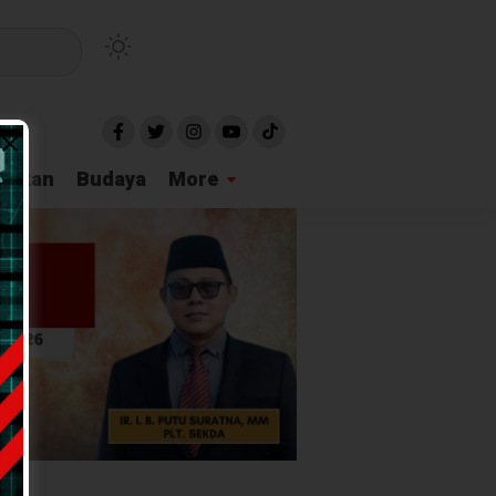
idikan
Budaya
More