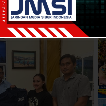
WIB
·
kurang dari 1 menit
JMSI Papua Barat Periode
u Pelantikan