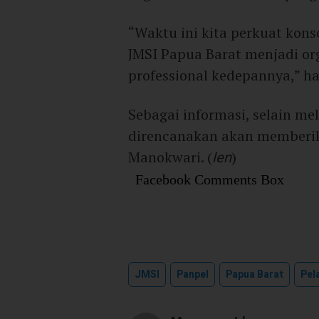
“Waktu ini kita perkuat kons
JMSI Papua Barat menjadi or
professional kedepannya,” h
Sebagai informasi, selain m
direncanakan akan memberik
Manokwari. (
len
)
Facebook Comments Box
JMSI
Panpel
Papua Barat
Pel