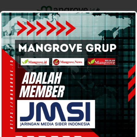
Home
Pemerintahan
Ekonomi & Bisnis
Info Tanah Papua
Support by
POLITIK
· 23 Nov 2024
09:39
WIB
·
kurang dari 1 menit
Orasi di Kampanye Akbar Pasangan
AMAN, Kaka Pit Ajak Masyarakat Aifat
Raya Bersatu