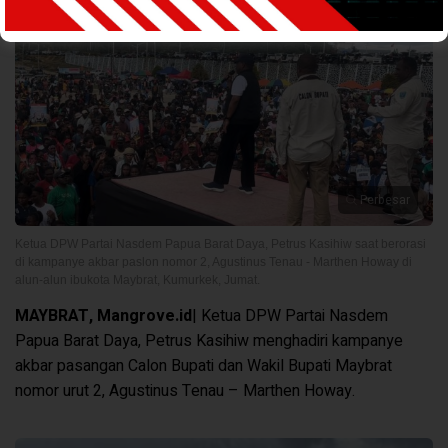
Perbesar
Ketua DPW Partai Nasdem Papua Barat Daya, Petrus Kasihiw saat berorasi
di kampanye akbar paslon nomor 2, Agustinus Tenau - Marthen Howay di
alun-alun ibukota Maybrat, Kumurkek, Jumat.
MAYBRAT, Mangrove.id
| Ketua DPW Partai Nasdem
Papua Barat Daya, Petrus Kasihiw menghadiri kampanye
akbar pasangan Calon Bupati dan Wakil Bupati Maybrat
nomor urut 2, Agustinus Tenau – Marthen Howay.