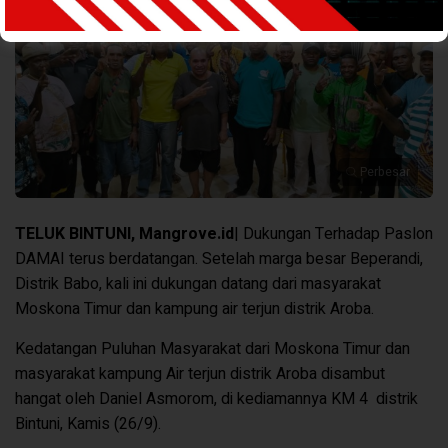
Perbesar
TELUK BINTUNI, Mangrove.id
| Dukungan Terhadap Paslon
DAMAI terus berdatangan. Setelah marga besar Beperandi,
Distrik Babo, kali ini dukungan datang dari masyarakat
Moskona Timur dan kampung air terjun distrik Aroba.
Kedatangan Puluhan Masyarakat dari Moskona Timur dan
masyarakat kampung Air terjun distrik Aroba disambut
hangat oleh Daniel Asmorom, di kediamannya KM 4
distrik
Bintuni, Kamis (26/9).