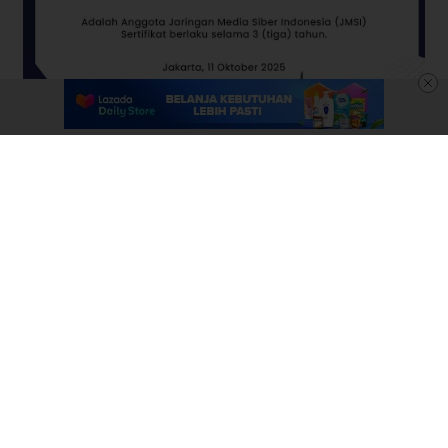
Statistik
Hari ini : 614
Kemarin : 626
Total Kunjungan : 274401
Hits Hari ini : 2221