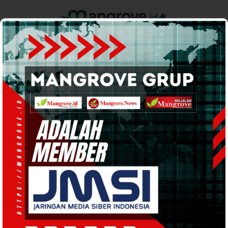
Home
Pemerintahan
Ekonomi & Bisnis
Info Tanah Papua
Support by
POLITIK
· 27 Sep 2024
20:22
WIB
·
kurang dari 1 menit
Masyarakat Moskona Timur dan Aroba
Siap Menangkan DAMAI