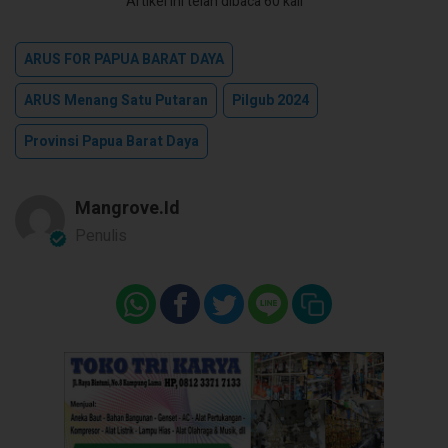
Artikel ini telah dibaca 60 kali
ARUS FOR PAPUA BARAT DAYA
ARUS Menang Satu Putaran
Pilgub 2024
Provinsi Papua Barat Daya
Mangrove.id
Penulis