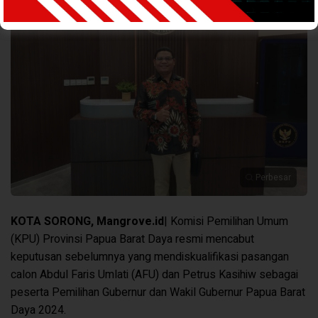
Perbesar
KOTA SORONG, Mangrove.id
| Komisi Pemilihan Umum
(KPU) Provinsi Papua Barat Daya resmi mencabut
keputusan sebelumnya yang mendiskualifikasi pasangan
calon Abdul Faris Umlati (AFU) dan Petrus Kasihiw sebagai
peserta Pemilihan Gubernur dan Wakil Gubernur Papua Barat
Daya 2024.