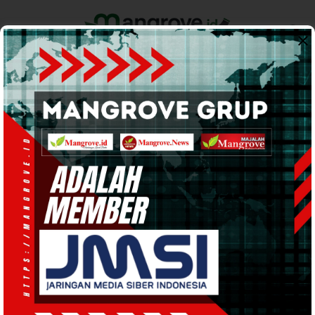
Home
Pemerintahan
Ekonomi & Bisnis
Info Tanah Papua
Support by
POLITIK
· 19 Nov 2024
17:57
WIB
·
waktu baca 1 menit
KPU PBD Cabut Keputusan 105, ARUS
Fokus Kemenangan di Pilkada